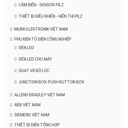
CẢM BIẾN - SENSOR PILZ
THIẾT BỊ ĐIỀU KHIỂN - HIỂN THỊ PILZ
MURR ELEKTRONIK VIỆT NAM
PHỤ KIỆN TỦ ĐIỆN CÔNG NGHIỆP
ĐÈN LED.
ĐÈN LED CHO MÁY
QUẠT VÀ BỘ LỌC
JUNCTION BOX-PUSH BUTTON BOX
ALLEND BRADLEY VIỆT NAM
ABB VIỆT NAM
SIEMENS VIỆT NAM
THIẾT BỊ ĐIỆN TỔNG HỢP