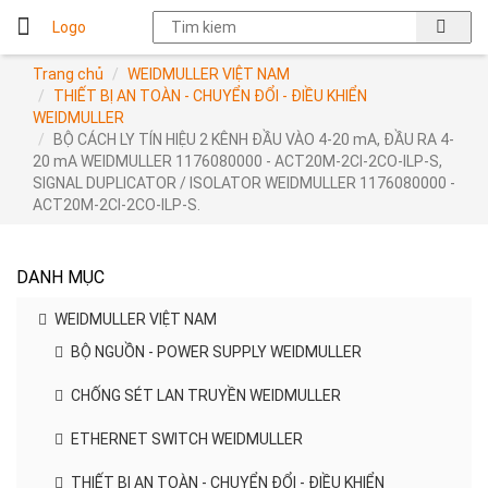
Logo
Trang chủ
WEIDMULLER VIỆT NAM
THIẾT BỊ AN TOÀN - CHUYỂN ĐỔI - ĐIỀU KHIỂN
WEIDMULLER
BỘ CÁCH LY TÍN HIỆU 2 KÊNH ĐẦU VÀO 4-20 mA, ĐẦU RA 4-
20 mA WEIDMULLER 1176080000 - ACT20M-2CI-2CO-ILP-S,
SIGNAL DUPLICATOR / ISOLATOR WEIDMULLER 1176080000 -
ACT20M-2CI-2CO-ILP-S.
DANH MỤC
WEIDMULLER VIỆT NAM
BỘ NGUỒN - POWER SUPPLY WEIDMULLER
CHỐNG SÉT LAN TRUYỀN WEIDMULLER
ETHERNET SWITCH WEIDMULLER
THIẾT BỊ AN TOÀN - CHUYỂN ĐỔI - ĐIỀU KHIỂN