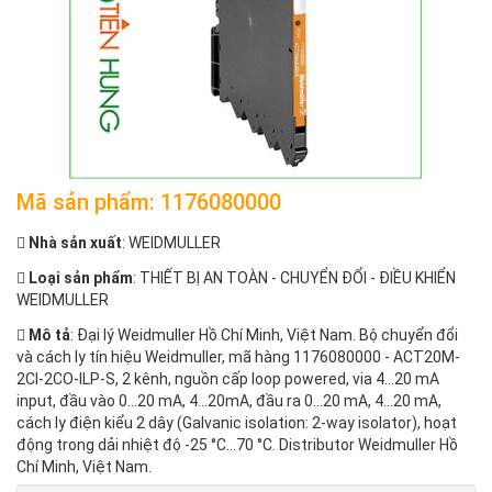
Mã sản phẩm: 1176080000
Nhà sản xuất
: WEIDMULLER
Loại sản phẩm
: THIẾT BỊ AN TOÀN - CHUYỂN ĐỔI - ĐIỀU KHIỂN
WEIDMULLER
Mô tả
: Đại lý Weidmuller Hồ Chí Minh, Việt Nam. Bộ chuyển đổi
và cách ly tín hiệu Weidmuller, mã hàng 1176080000 - ACT20M-
2CI-2CO-ILP-S, 2 kênh, nguồn cấp loop powered, via 4...20 mA
input, đầu vào 0...20 mA, 4…20mA, đầu ra 0...20 mA, 4...20 mA,
cách ly điện kiểu 2 dây (Galvanic isolation: 2-way isolator), hoạt
động trong dải nhiệt độ -25 °C...70 °C. Distributor Weidmuller Hồ
Chí Minh, Việt Nam.