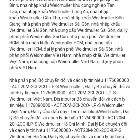
Bình, nhà nhập khẩu Weidmuller khu công nghiệp Tân
Tạo, nhà nhập khẩu Weidmuller Long An, nhà nhập
khẩu Weidmuller Cần Thơ, nhà nhập khẩu Weidmuller Kiên
Giang, nhà phân phối Weidmuller Sài Gòn, nhà nhập khẩu
Weidmuller Sài Gòn, nhà cung cấp Weidmuller Sài Gòn, đại lý
phân phối Weidmuller Sài Gòn, nhà phân phối Weidmuller
HCM, nhà nhập khẩu Weidmuller HCM, nhà cung cấp
Weidmuller HCM, đại lý phân phối Weidmuller Sài Gòn, nhà
phân phối Weidmuller Việt Nam, nhà nhập khẩu Weidmuller
Việt Nam, nhà cung cấp Weidmuller Việt Nam, đại lý phân
phối Việt Nam.
Nhà phân phối Bộ chuyển đổi và cách ly tín hiệu 1176080000 - ACT20M-2CI-2CO-ILP-S Weidmuller , Đại lý Bộ chuyển đổi và cách ly tín hiệu 1176080000 - ACT20M-2CI-2CO-ILP-S Weidmuller Việt Nam, Distributor Bộ chuyển đổi và cách ly tín hiệu 1176080000 - ACT20M-2CI-2CO-ILP-S Weidmuller Việt Nam, Đại lý Cầu đấu dây - terminal blockWeidmuller, Đại lý Bộ chuyển đổi và cách ly tín hiệu 1176080000 - ACT20M-2CI-2CO-ILP-S Weidmuller Hồ Chí Minh, Đại lý Bộ chuyển đổi và cách ly tín hiệu 1176080000 - ACT20M-2CI-2CO-ILP-S Weidmuller Hà Nội, Đại lý Bộ chuyển đổi và cách ly tín hiệu 1176080000 - ACT20M-2CI-2CO-ILP-S Weidmuller Bắc Ninh, Đại lý Bộ chuyển đổi và cách ly tín hiệu 1176080000 - ACT20M-2CI-2CO-ILP-S Weidmuller Hải Phòng, Đại lý Bộ chuyển đổi và cách ly tín hiệu 1176080000 - ACT20M-2CI-2CO-ILP-S Weidmuller Đà Nẵng, Đại lý Bộ chuyển đổi và cách ly tín hiệu 1176080000 - ACT20M-2CI-2CO-ILP-S Weidmuller Quảng Nam, Đại lý Bộ chuyển đổi và cách ly tín hiệu 1176080000 - ACT20M-2CI-2CO-ILP-S Weidmuller Khánh Hoà, Đại lý Bộ chuyển đổi và cách ly tín hiệu 1176080000 - ACT20M-2CI-2CO-ILP-S Weidmuller Vũng Tàu, Đại lý Bộ chuyển đổi và cách ly tín hiệu 1176080000 - ACT20M-2CI-2CO-ILP-S Weidmuller Phú Mỹ, Đại lý Bộ chuyển đổi và cách ly tín hiệu 1176080000 - ACT20M-2CI-2CO-ILP-S Weidmuller Bình Dương, Đại lý Bộ chuyển đổi và cách ly tín hiệu 1176080000 - ACT20M-2CI-2CO-ILP-S Weidmuller Đồng Nai, Đại lý Bộ chuyển đổi và cách ly tín hiệu 1176080000 - ACT20M-2CI-2CO-ILP-S Weidmuller Long An, Đại lý Bộ chuyển đổi và cách ly tín hiệu 1176080000 - ACT20M-2CI-2CO-ILP-S Weidmuller Cần Thơ, Đại lý Bộ chuyển đổi và cách ly tín hiệu 1176080000 - ACT20M-2CI-2CO-ILP-S Weidmuller Huế, nhà phân phối Bộ chuyển đổi và cách ly tín hiệu 1176080000 - ACT20M-2CI-2CO-ILP-S Weidmuller Việt Nam, nhà phân phối Bộ chuyển đổi và cách ly tín hiệu 1176080000 - ACT20M-2CI-2CO-ILP-S Weidmuller Hồ Chí Minh, nhà phân phối Bộ chuyển đổi và cách ly tín hiệu 1176080000 - ACT20M-2CI-2CO-ILP-S Weidmuller Hà Nội, nhà phân phối Bộ chuyển đổi và cách ly tín hiệu 1176080000 - ACT20M-2CI-2CO-ILP-S Weidmuller Đà Nẵng, nhà phân phối Bộ chuyển đổi và cách ly tín hiệu 1176080000 - ACT20M-2CI-2CO-ILP-S Weidmuller Bắc Ninh, nhà phân phối Bộ chuyển đổi và cách ly tín hiệu 1176080000 - ACT20M-2CI-2CO-ILP-S Weidmuller Hải Phòng, nhà phân phối Bộ chuyển đổi và cách ly tín hiệu 1176080000 - ACT20M-2CI-2CO-ILP-S Weidmuller Huế, nhà phân phối Bộ chuyển đổi và cách ly tín hiệu 1176080000 - ACT20M-2CI-2CO-ILP-S Weidmuller Ninh Bình, nhà phân phối Bộ chuyển đổi và cách ly tín hiệu 1176080000 - ACT20M-2CI-2CO-ILP-S Weidmuller Quảng Nam, nhà phân phối Bộ chuyển đổi và cách ly tín hiệu 1176080000 - ACT20M-2CI-2CO-ILP-S Weidmuller Khánh Hoà, nhà phân phối Bộ chuyển đổi và cách ly tín hiệu 1176080000 - ACT20M-2CI-2CO-ILP-S Weidmuller Dung Quất, nhà phân phối Bộ chuyển đổi và cách ly tín hiệu 1176080000 - ACT20M-2CI-2CO-ILP-S Weidmuller Vũng Tàu, nhà phân phối Bộ chuyển đổi và cách ly tín hiệu 1176080000 - ACT20M-2CI-2CO-ILP-S Weidmuller Đồng Nai, nhà phân phối Bộ chuyển đổi và cách ly tín hiệu 1176080000 - ACT20M-2CI-2CO-ILP-S Weidmuller Phú Mỹ, nhà phân phối Bộ chuyển đổi và cách ly tín hiệu 1176080000 - ACT20M-2CI-2CO-ILP-S Weidmuller Bình Dương, nhà phân phối Bộ chuyển đổi và cách ly tín hiệu 1176080000 - ACT20M-2CI-2CO-ILP-S Weidmuller Vsip 1, nhà phân phối Bộ chuyển đổi và cách ly tín hiệu 1176080000 - ACT20M-2CI-2CO-ILP-S Weidmuller Vsip 2, nhà phân phối Bộ chuyển đổi và cách ly tín hiệu 1176080000 - ACT20M-2CI-2CO-ILP-S Weidmuller VSIP I, nhà phân phối Bộ chuyển đổi và cách ly tín hiệu 1176080000 - ACT20M-2CI-2CO-ILP-S Weidmuller VSIP II, nhà phân phối Bộ chuyển đổi và cách ly tín hiệu 1176080000 - ACT20M-2CI-2CO-ILP-S Weidmuller Biên Hoà, nhà phân phối Bộ chuyển đổi và cách ly tín hiệu 1176080000 - ACT20M-2CI-2CO-ILP-S Weidmuller Long An, nhà phân phối Bộ chuyển đổi và cách ly tín hiệu 1176080000 - ACT20M-2CI-2CO-ILP-S Weidmuller Cần Thơ, distributor Bộ chuyển đổi và cách ly tín hiệu 1176080000 - ACT20M-2CI-2CO-ILP-S Weidmuller Việt Nam, distributor Bộ chuyển đổi và cách ly tín hiệu 1176080000 - ACT20M-2CI-2CO-ILP-S Weidmuller Hồ Chí Minh, distributor Cầu đấu dây - terminal blockWeidmuller, distributor Bộ chuyển đổi và cách ly tín hiệu 1176080000 - ACT20M-2CI-2CO-ILP-S Weidmuller Hà Nội, distributor Bộ chuyển đổi và cách ly tín hiệu 1176080000 - ACT20M-2CI-2CO-ILP-S Weidmuller Bắc Ninh, distributor Bộ chuyển đổi và cách ly tín hiệu 1176080000 - ACT20M-2CI-2CO-ILP-S Weidmuller Hải Phòng, distributor Bộ chuyển đổi và cách ly tín hiệu 1176080000 - ACT20M-2CI-2CO-ILP-S Weidmuller Huế , distributor Bộ chuyển đổi và cách ly tín hiệu 1176080000 - ACT20M-2CI-2CO-ILP-S Weidmuller Đà Nẵng, distributor Bộ chuyển đổi và cách ly tín hiệu 1176080000 - ACT20M-2CI-2CO-ILP-S Weidmuller Quảng Nam, distributor Bộ chuyển đổi và cách ly tín hiệu 1176080000 - ACT20M-2CI-2CO-ILP-S Weidmuller Dung Quất, distributor Bộ chuyển đổi và cách ly tín hiệu 1176080000 - ACT20M-2CI-2CO-ILP-S Weidmuller Khánh Hoà, distributor Bộ chuyển đổi và cách ly tín hiệu 1176080000 - ACT20M-2CI-2CO-ILP-S Weidmuller Bình Định, distributor Bộ chuyển đổi và cách ly tín hiệu 1176080000 - ACT20M-2CI-2CO-ILP-S Weidmuller Đồng Nai, distributor Bộ chuyển đổi và cách ly tín hiệu 1176080000 - ACT20M-2CI-2CO-ILP-S Weidmuller Vũng Tàu, distributor Bộ chuyển đổi và cách ly tín hiệu 1176080000 - ACT20M-2CI-2CO-ILP-S Weidmuller Phú Mỹ, distributor Bộ chuyển đổi và cách ly tín hiệu 1176080000 - ACT20M-2CI-2CO-ILP-S Weidmuller Cát Lái, distributor Bộ chuyển đổi và cách ly tín hiệu 1176080000 - ACT20M-2CI-2CO-ILP-S Weidmuller Biên Hoà, distributor Bộ chuyển đổi và cách ly tín hiệu 1176080000 - ACT20M-2CI-2CO-ILP-S Weidmuller Bình Dương, distributor Bộ chuyển đổi và cách ly tín hiệu 1176080000 - ACT20M-2CI-2CO-ILP-S Weidmuller VSIP 1, distributor Bộ chuyển đổi và cách ly tín hiệu 1176080000 - ACT20M-2CI-2CO-ILP-S Weidmuller VSIP 2, distributor Bộ chuyển đổi và cách ly tín hiệu 1176080000 - ACT20M-2CI-2CO-ILP-S Weidmuller VSIP I, distributor Bộ chuyển đổi và cách ly tín hiệu 1176080000 - ACT20M-2CI-2CO-ILP-S Weidmuller VSIP II, distributor Bộ chuyển đổi và cách ly tín hiệu 1176080000 - ACT20M-2CI-2CO-ILP-S Weidmuller Long An, distributor Bộ chuyển đổi và cách ly tín hiệu 1176080000 - ACT20M-2CI-2CO-ILP-S Weidmuller Cần Thơ, nhà cung cấp Cầu đấu dây - terminal blockWeidmuller, nhà cung cấp Bộ chuyển đổi và cách ly tín hiệu 1176080000 - ACT20M-2CI-2CO-ILP-S Weidmuller Việt Nam, nhà cung cấp Bộ chuyển đổi và cách ly tín hiệu 1176080000 - ACT20M-2CI-2CO-ILP-S Weidmuller Hồ Chí Minh, nhà cung cấp Bộ chuyển đổi và cách ly tín hiệu 1176080000 - ACT20M-2CI-2CO-ILP-S Weidmuller Hà Nội, nhà cung cấp Bộ chuyển đổi và cách ly tín hiệu 1176080000 - ACT20M-2CI-2CO-ILP-S Weidmuller Bắc Ninh, nhà cung cấp Bộ chuyển đổi và cách ly tín hiệu 1176080000 - ACT20M-2CI-2CO-ILP-S Weidmuller Hải Phòng, nhà cung cấp Bộ chuyển đổi và cách ly tín hiệu 1176080000 - ACT20M-2CI-2CO-ILP-S Weidmuller Huế, nhà cung cấp Bộ chuyển đổi và cách ly tín hiệu 1176080000 - ACT20M-2CI-2CO-ILP-S Weidmuller Quảng Nam, nhà cung cấp Bộ chuyển đổi và cách ly tín hiệu 1176080000 - ACT20M-2CI-2CO-ILP-S Weidmuller Đà Nẵng, nhà cung cấp Bộ chuyển đổi và cách ly tín hiệu 1176080000 - ACT20M-2CI-2CO-ILP-S Weidmuller Bình Định, nhà cung cấp Bộ chuyển đổi và cách ly tín hiệu 1176080000 - ACT20M-2CI-2CO-ILP-S Weidmuller Khánh Hoà, nhà cung cấp Bộ chuyển đổi và cách ly tín hiệu 1176080000 - ACT20M-2CI-2CO-ILP-S Weidmuller Bình Thuận, nhà cung cấp Bộ chuyển đổi và cách ly tín hiệu 1176080000 - ACT20M-2CI-2CO-ILP-S Weidmuller Đồng Nai, nhà cung cấp Bộ chuyển đổi và cách ly tín hiệu 1176080000 - ACT20M-2CI-2CO-ILP-S Weidmuller Vũng Tàu, nhà cung cấp Bộ chuyển đổi và cách ly tín hiệu 1176080000 - ACT20M-2CI-2CO-ILP-S Weidmuller Cát Lái, nhà cung cấp Bộ chuyển đổi và cách ly tín hiệu 1176080000 - ACT20M-2CI-2CO-ILP-S Weidmuller Phú Mỹ, nhà cung cấp Bộ chuyển đổi và cách ly tín hiệu 1176080000 - ACT20M-2CI-2CO-ILP-S Weidmuller Biên Hoà, nhà cung cấp Bộ chuyển đổi và cách ly tín hiệu 1176080000 - ACT20M-2CI-2CO-ILP-S Weidmuller Bình Dương, nhà cung cấp Bộ chuyển đổi và cách ly tín hiệu 1176080000 - ACT20M-2CI-2CO-ILP-S Weidmuller VSIP 1, nhà cung cấp Bộ chuyển đổi và cách ly tín hiệu 1176080000 - ACT20M-2CI-2CO-ILP-S Weidmuller VSIP 2, nhà cung cấp Bộ chuyển đổi và cách ly tín hiệu 1176080000 - ACT20M-2CI-2CO-ILP-S Weidmuller VSIP I, nhà cung cấp Bộ chuyển đổi và cách ly tín hiệu 1176080000 - ACT20M-2CI-2CO-ILP-S Weidmuller VSIP II, nhà cung cấp Bộ chuyển đổi và cách ly tín hiệu 1176080000 - ACT20M-2CI-2CO-ILP-S Weidmuller khu công nghệ cao Quận 9, nhà cung cấp Bộ chuyển đổi và cách ly tín hiệu 1176080000 - ACT20M-2CI-2CO-ILP-S Weidmuller khu công nghiệp Tân Bình, nhà cung cấp Bộ chuyển đổi và cách ly tín hiệu 1176080000 - ACT20M-2CI-2CO-ILP-S Weidmuller Long An, nhà cung cấp Bộ chuyển đổi và cách ly tín hiệu 1176080000 - ACT20M-2CI-2CO-ILP-S Weidmuller Cần Thơ, nhà cung cấp Bộ chuyển đổi và cách ly tín hiệu 1176080000 - ACT20M-2CI-2CO-ILP-S Weidmuller khu công nghiệp Amata Biên Hoà, nhà nhập khẩu Cầu đấu dây - terminal blockWeidmuller, nhà nhập khẩu Bộ chuyển đổi và cách ly tín hiệu 1176080000 - ACT20M-2CI-2CO-ILP-S Weidmuller Việt Nam, nhà nhập khẩu Bộ chuyển đổi và cách ly tín hiệu 1176080000 - ACT20M-2CI-2CO-ILP-S Weidmuller Hồ Chí Minh, nhà nhập khẩu Bộ chuyển đổi và cách ly tín hiệu 1176080000 - ACT20M-2CI-2CO-ILP-S Weidmuller Hà Nội, nhà nhập khẩu Bộ chuyển đổi và cách ly tín hiệu 1176080000 - ACT20M-2CI-2CO-ILP-S Weidmuller Bắc Ninh, nhà nhập khẩu Bộ chuyển đổi và cách ly tín hiệu 1176080000 - ACT20M-2CI-2CO-ILP-S Weidmuller Hải Phòng, nhà nhập khẩu Bộ chuyển đổi và cách ly tín hiệu 1176080000 - ACT20M-2CI-2CO-ILP-S Weidmuller Huế, nhà nhập khẩu Bộ chuyển đổi và cách ly tín hiệu 1176080000 - ACT20M-2CI-2CO-ILP-S Weidmuller Quảng Nam, nhà nhập khẩu Bộ chuyển đổi và cách ly tín hiệu 1176080000 - ACT20M-2CI-2CO-ILP