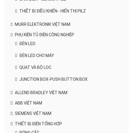
THIẾT BỊ ĐIỀU KHIỂN - HIỂN THỊ PILZ
MURR ELEKTRONIK VIỆT NAM
PHỤ KIỆN TỦ ĐIỆN CÔNG NGHIỆP
ĐÈN LED.
ĐÈN LED CHO MÁY
QUẠT VÀ BỘ LỌC
JUNCTION BOX-PUSH BUTTON BOX
ALLEND BRADLEY VIỆT NAM
ABB VIỆT NAM
SIEMENS VIỆT NAM
THIẾT BỊ ĐIỆN TỔNG HỢP
ĐÓNG CẮT