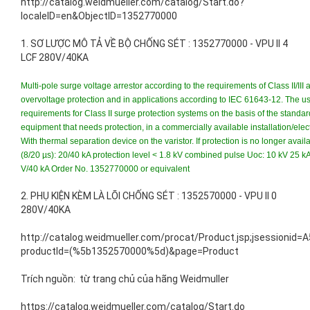
http://catalog.weidmueller.com/catalog/Start.do?
localeID=en&ObjectID=1352770000
1. SƠ LƯỢC MÔ TẢ VỀ BỘ CHỐNG SÉT : 1352770000 - VPU II 4
LCF 280V/40KA
Multi-pole surge voltage arrestor according to the requirements of Class II/II
overvoltage protection and in applications according to IEC 61643-12. The us
requirements for Class II surge protection systems on the basis of the standards
equipment that needs protection, in a commercially available installation/ele
With thermal separation device on the varistor. If protection is no longer av
(8/20 µs): 20/40 kA protection level < 1.8 kV combined pulse Uoc: 10 kV 25 kA
V/40 kA Order No. 1352770000 or equivalent
2. PHỤ KIỆN KÈM LÀ LÕI CHỐNG SÉT : 1352570000 - VPU II 0
280V/40KA
http://catalog.weidmueller.com/procat/Product.jsp;jsessio
productId=(%5b1352570000%5d)&page=Product
Trích nguồn: từ trang chủ của hãng Weidmuller
https://catalog.weidmueller.com/catalog/Start.do