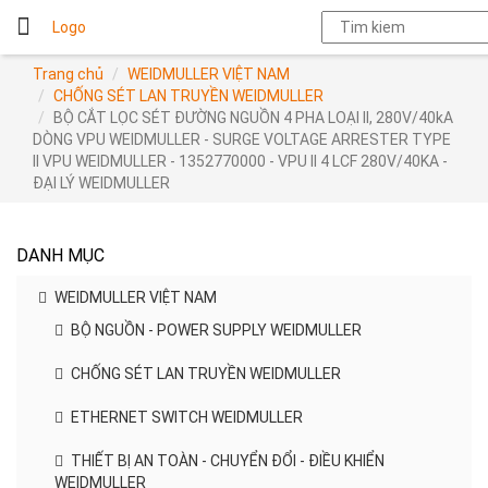
Logo
Trang chủ
WEIDMULLER VIỆT NAM
CHỐNG SÉT LAN TRUYỀN WEIDMULLER
BỘ CẮT LỌC SÉT ĐƯỜNG NGUỒN 4 PHA LOẠI II, 280V/40kA
DÒNG VPU WEIDMULLER - SURGE VOLTAGE ARRESTER TYPE
II VPU WEIDMULLER - 1352770000 - VPU II 4 LCF 280V/40KA -
ĐẠI LÝ WEIDMULLER
DANH MỤC
WEIDMULLER VIỆT NAM
BỘ NGUỒN - POWER SUPPLY WEIDMULLER
CHỐNG SÉT LAN TRUYỀN WEIDMULLER
ETHERNET SWITCH WEIDMULLER
THIẾT BỊ AN TOÀN - CHUYỂN ĐỔI - ĐIỀU KHIỂN
WEIDMULLER