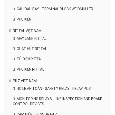
CẦU ĐẤU DÂY - TERMINAL BLOCK WEIDMULLER
PHỤ KIỆN
RITTAL VIỆT NAM
MÁY LẠNH RITTAL
QUẠT HÚT RITTAL
TỦ ĐIỆN RITTAL
PHỤ KIỆN RITTAL
PILZ VIỆT NAM
RỜ LE AN TOÀN - SAFETY RELAY - RELAY PILZ
MONITORING RELAYS - LINE INSPECTION AND BRAKE
CONTROL DEVICES
CẢM BIẾN - SENSOR PILZ