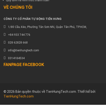
Quy định và hình thức thanh toán
VỀ CHÚNG TÔI
CÔNG TY CỔ PHẦN TỰ ĐỘNG TIẾN HƯNG
1/80 Cầu Xéo, Phường Tân Sơn Nhì, Quận Tân Phú, TP.HCM,
+84 933 744 776
028 62828 668
info@tienhungtech.com
0314184534
FANPAGE FACEBOOK
© 2026 Bản quyền thuộc về TienHungTech.com. Thiết kể bởi
TienHungTech.com