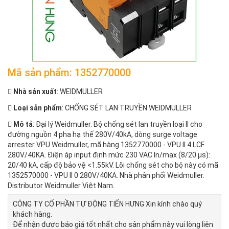
Mã sản phẩm: 1352770000
Nhà sản xuất
: WEIDMULLER
Loại sản phẩm
: CHỐNG SÉT LAN TRUYỀN WEIDMULLER
Mô tả
: Đại lý Weidmuller. Bộ chống sét lan truyền loại II cho
đường nguồn 4 pha hạ thế 280V/40kA, dòng surge voltage
arrester VPU Weidmuller, mã hàng 1352770000 - VPU II 4 LCF
280V/40KA. Điện áp input định mức 230 VAC In/max (8/20 µs):
20/40 kA, cấp độ bảo vệ <1.55kV. Lõi chống sét cho bộ này có mã
1352570000 - VPU II 0 280V/40KA. Nhà phân phối Weidmuller.
Distributor Weidmuller Việt Nam.
CÔNG TY CỔ PHẦN TỰ ĐỘNG TIẾN HƯNG Xin kính chào quý
khách hàng.
Để nhận được báo giá tốt nhất cho sản phẩm này vui lòng liên