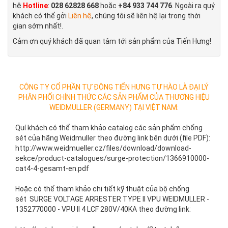
hệ
Hotline
:
028 62828 668
hoặc
+84 933 744 776
. Ngoài ra quý
khách có thể gởi
Liên hệ
, chúng tôi sẽ liên hệ lại trong thời
gian sớm nhất!.
Cảm ơn quý khách đã quan tâm tới sản phẩm của Tiến Hưng!
CÔNG TY CỔ PHẦN TỰ ĐỘNG TIẾN HƯNG TỰ HÀO LÀ ĐẠI LÝ
PHÂN PHỐI CHÍNH THỨC CÁC SẢN PHẨM CỦA THƯƠNG HIỆU
WEIDMULLER (GERMANY) TẠI VIỆT NAM:
Quí khách có thể tham khảo catalog các sản phẩm chống
sét của hãng Weidmuller theo đường link bên dưới (file PDF):
http://www.weidmueller.cz/files/download/download-
sekce/product-catalogues/surge-protection/1366910000-
cat4-4-gesamt-en.pdf
Hoặc có thể tham khảo chi tiết kỹ thuật của bộ chống
sét SURGE VOLTAGE ARRESTER TYPE II VPU WEIDMULLER -
1352770000 - VPU II 4 LCF 280V/40KA theo đường link: