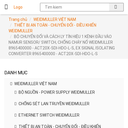
Logo
Trang chủ
WEIDMULLER VIỆT NAM
THIẾT BỊ AN TOÀN - CHUYỂN ĐỔI - ĐIỀU KHIỂN
WEIDMULLER
BỘ CHUYỂN ĐỔI VÀ CÁCH LY TÍN HIỆU 1 KÊNH ĐẦU VÀO
NAMUR SENSOR/ SWITCH, CHỐNG CHÁY NỔ WEIDMULLER
8965400000 - ACT20X-SDI-HDO-L-S, EX SIGNAL ISOLATING
CONVERTER 8965400000 - ACT20X-SDI-HDO-L-S
DANH MỤC
WEIDMULLER VIỆT NAM
BỘ NGUỒN - POWER SUPPLY WEIDMULLER
CHỐNG SÉT LAN TRUYỀN WEIDMULLER
ETHERNET SWITCH WEIDMULLER
THIẾT BỊ AN TOÀN - CHUYỂN ĐỔI - ĐIỀU KHIỂN