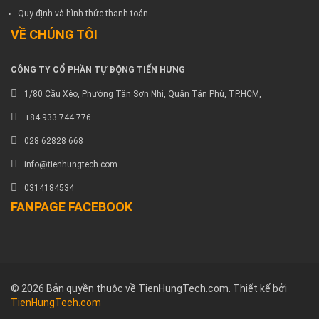
Quy định và hình thức thanh toán
VỀ CHÚNG TÔI
CÔNG TY CỔ PHẦN TỰ ĐỘNG TIẾN HƯNG
1/80 Cầu Xéo, Phường Tân Sơn Nhì, Quận Tân Phú, TP.HCM,
+84 933 744 776
028 62828 668
info@tienhungtech.com
0314184534
FANPAGE FACEBOOK
© 2026 Bản quyền thuộc về TienHungTech.com. Thiết kể bởi
TienHungTech.com