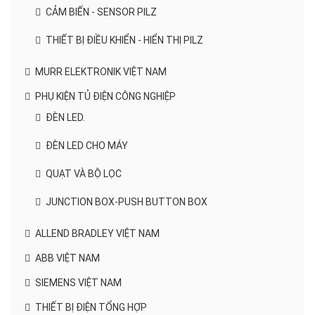
CẢM BIẾN - SENSOR PILZ
THIẾT BỊ ĐIỀU KHIỂN - HIỂN THỊ PILZ
MURR ELEKTRONIK VIỆT NAM
PHỤ KIỆN TỦ ĐIỆN CÔNG NGHIỆP
ĐÈN LED.
ĐÈN LED CHO MÁY
QUẠT VÀ BỘ LỌC
JUNCTION BOX-PUSH BUTTON BOX
ALLEND BRADLEY VIỆT NAM
ABB VIỆT NAM
SIEMENS VIỆT NAM
THIẾT BỊ ĐIỆN TỔNG HỢP