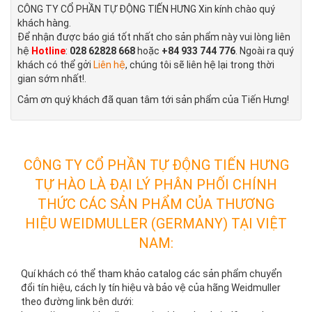
CÔNG TY CỔ PHẦN TỰ ĐỘNG TIẾN HƯNG Xin kính chào quý
khách hàng.
Để nhận được báo giá tốt nhất cho sản phẩm này vui lòng liên
hệ
Hotline
:
028 62828 668
hoặc
+84 933 744 776
. Ngoài ra quý
khách có thể gởi
Liên hệ
, chúng tôi sẽ liên hệ lại trong thời
gian sớm nhất!.
Cảm ơn quý khách đã quan tâm tới sản phẩm của Tiến Hưng!
CÔNG TY CỔ PHẦN TỰ ĐỘNG TIẾN HƯNG
TỰ HÀO LÀ ĐẠI LÝ PHÂN PHỐI CHÍNH
THỨC CÁC SẢN PHẨM CỦA THƯƠNG
HIỆU WEIDMULLER (GERMANY) TẠI VIỆT
NAM:
Quí khách có thể tham khảo catalog các sản phẩm chuyển
đổi tín hiệu, cách ly tín hiệu và bảo vệ của hãng Weidmuller
theo đường link bên dưới: