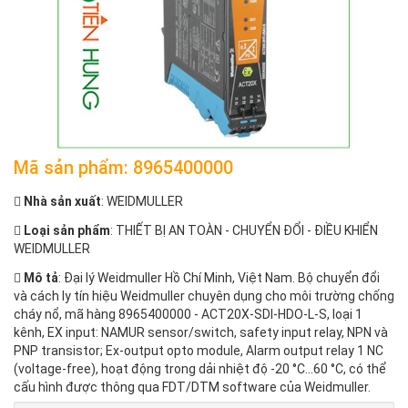
Mã sản phẩm: 8965400000
Nhà sản xuất
: WEIDMULLER
Loại sản phẩm
: THIẾT BỊ AN TOÀN - CHUYỂN ĐỔI - ĐIỀU KHIỂN
WEIDMULLER
Mô tả
: Đại lý Weidmuller Hồ Chí Minh, Việt Nam. Bộ chuyển đổi
và cách ly tín hiệu Weidmuller chuyên dụng cho môi trường chống
cháy nổ, mã hàng 8965400000 - ACT20X-SDI-HDO-L-S, loại 1
kênh, EX input: NAMUR sensor/switch, safety input relay, NPN và
PNP transistor; Ex-output opto module, Alarm output relay 1 NC
(voltage-free), hoạt động trong dải nhiệt độ -20 °C...60 °C, có thể
cấu hình được thông qua FDT/DTM software của Weidmuller.