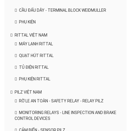
CẦU ĐẤU DÂY - TERMINAL BLOCK WEIDMULLER
PHỤ KIỆN
RITTAL VIỆT NAM
MÁY LẠNH RITTAL
QUẠT HÚT RITTAL
TỦ ĐIỆN RITTAL
PHỤ KIỆN RITTAL
PILZ VIỆT NAM
RỜ LE AN TOÀN - SAFETY RELAY - RELAY PILZ
MONITORING RELAYS - LINE INSPECTION AND BRAKE
CONTROL DEVICES
CẢM BIẾN - SENSOR PILZ