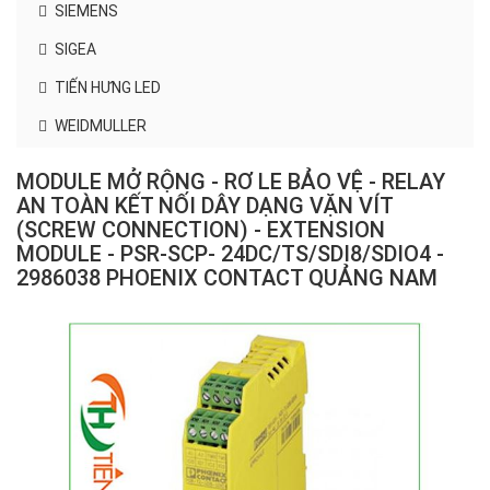
SIEMENS
SIGEA
TIẾN HƯNG LED
WEIDMULLER
MODULE MỞ RỘNG - RƠ LE BẢO VỆ - RELAY
AN TOÀN KẾT NỐI DÂY DẠNG VẶN VÍT
(SCREW CONNECTION) - EXTENSION
MODULE - PSR-SCP- 24DC/TS/SDI8/SDIO4 -
2986038 PHOENIX CONTACT QUẢNG NAM