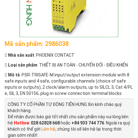
Mã sản phẩm: 2986038
Nhà sản xuất
: PHOENIX CONTACT
Loại sản phẩm
: THIẾT BỊ AN TOÀN - CHUYỂN ĐỔI - ĐIỀU KHIỂN
Mô tả
: PSR-TRISAFE-M input/output extension module with 8
safe inputs and 4 safe, configurable channels (choice of safe
inputs or outputs), 2 clock/alarm outputs; up to SILCL 3, Cat.4/PL
e, SIL 3, EN 50156, plug-in screw connection terminal blocks
CÔNG TY CỔ PHẦN TỰ ĐỘNG TIẾN HƯNG Xin kính chào quý
khách hàng.
Để nhận được báo giá tốt nhất cho sản phẩm này vui lòng liên
hệ
Hotline
:
028 62828 668
hoặc
+84 933 744 776
. Ngoài ra quý
khách có thể gởi
Liên hệ
, chúng tôi sẽ liên hệ lại trong thời
gian sớm nhất!.