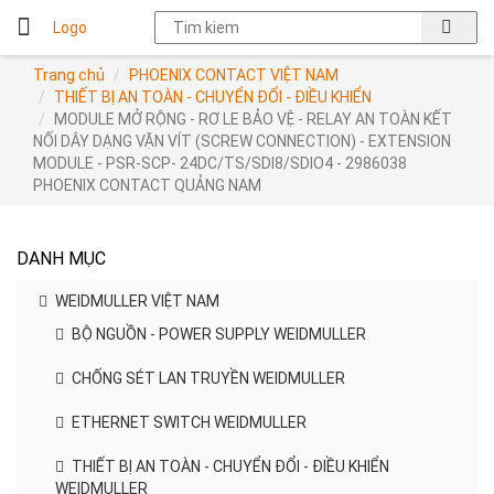
Logo
Trang chủ
PHOENIX CONTACT VIỆT NAM
THIẾT BỊ AN TOÀN - CHUYỂN ĐỔI - ĐIỀU KHIỂN
MODULE MỞ RỘNG - RƠ LE BẢO VỆ - RELAY AN TOÀN KẾT
NỐI DÂY DẠNG VẶN VÍT (SCREW CONNECTION) - EXTENSION
MODULE - PSR-SCP- 24DC/TS/SDI8/SDIO4 - 2986038
PHOENIX CONTACT QUẢNG NAM
DANH MỤC
WEIDMULLER VIỆT NAM
BỘ NGUỒN - POWER SUPPLY WEIDMULLER
CHỐNG SÉT LAN TRUYỀN WEIDMULLER
ETHERNET SWITCH WEIDMULLER
THIẾT BỊ AN TOÀN - CHUYỂN ĐỔI - ĐIỀU KHIỂN
WEIDMULLER