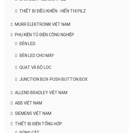
THIẾT BỊ ĐIỀU KHIỂN - HIỂN THỊ PILZ
MURR ELEKTRONIK VIỆT NAM
PHỤ KIỆN TỦ ĐIỆN CÔNG NGHIỆP
ĐÈN LED.
ĐÈN LED CHO MÁY
QUẠT VÀ BỘ LỌC
JUNCTION BOX-PUSH BUTTON BOX
ALLEND BRADLEY VIỆT NAM
ABB VIỆT NAM
SIEMENS VIỆT NAM
THIẾT BỊ ĐIỆN TỔNG HỢP
ĐÓNG CẮT