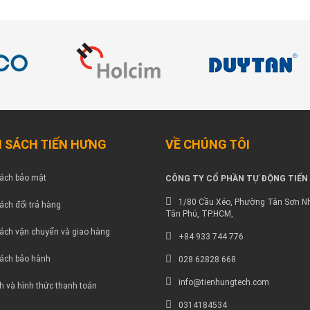
 SÁCH TIẾN HƯNG
VỀ CHÚNG TÔI
ách bảo mật
CÔNG TY CỔ PHẦN TỰ ĐỘNG TIẾN
1/80 Cầu Xéo, Phường Tân Sơn Nh
ách đổi trả hàng
Tân Phú, TP.HCM,
ách vận chuyển và giao hàng
+84 933 744 776
ách bảo hành
028 62828 668
info@tienhungtech.com
h và hình thức thanh toán
0314184534