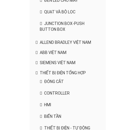
ĐÈN LED CHO MÁY
QUẠT VÀ BỘ LỌC
JUNCTION BOX-PUSH
BUTTON BOX
ALLEND BRADLEY VIỆT NAM
ABB VIỆT NAM
SIEMENS VIỆT NAM
THIẾT BỊ ĐIỆN TỔNG HỢP
ĐÓNG CẮT
CONTROLLER
HMI
BIẾN TẦN
THIẾT BỊ ĐIỆN - TỰ ĐỘNG