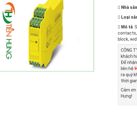
Nhà sản
Loại sả
Mô tả
: 
contacts,
block, wi
CÔNG TY
khách h
Để nhận
liên hệ
H
ra quý k
thời gia
Cảm ơn 
Hưng!