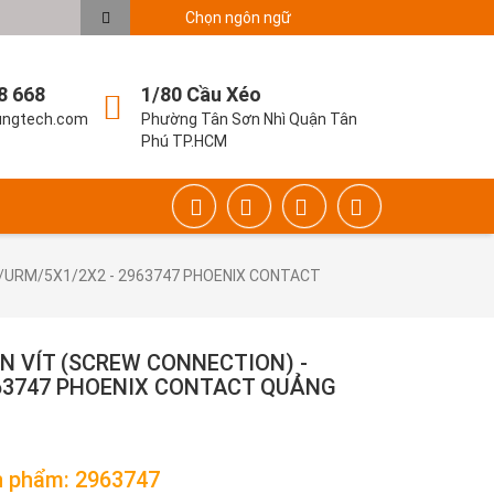
Chọn ngôn ngữ
8 668
1/80 Cầu Xéo
ungtech.com
Phường Tân Sơn Nhì Quận Tân
Phú TP.HCM
UC/URM/5X1/2X2 - 2963747 PHOENIX CONTACT
ẶN VÍT (SCREW CONNECTION) -
963747 PHOENIX CONTACT QUẢNG
 phẩm: 2963747