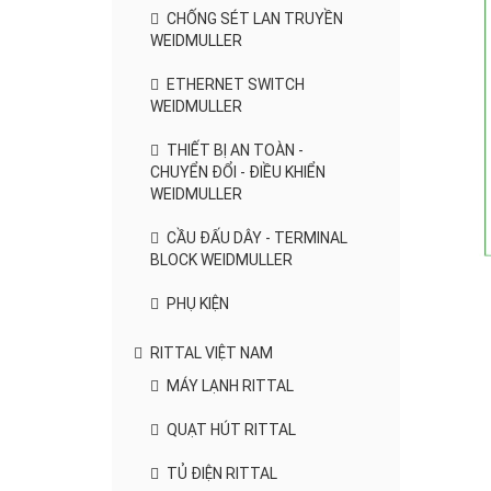
CHỐNG SÉT LAN TRUYỀN
WEIDMULLER
ETHERNET SWITCH
WEIDMULLER
THIẾT BỊ AN TOÀN -
CHUYỂN ĐỔI - ĐIỀU KHIỂN
WEIDMULLER
CẦU ĐẤU DÂY - TERMINAL
BLOCK WEIDMULLER
PHỤ KIỆN
RITTAL VIỆT NAM
MÁY LẠNH RITTAL
QUẠT HÚT RITTAL
TỦ ĐIỆN RITTAL