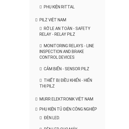
PHỤ KIỆN RITTAL
PILZ VIỆT NAM
RỜ LE AN TOÀN - SAFETY
RELAY - RELAY PILZ
MONITORING RELAYS - LINE
INSPECTION AND BRAKE
CONTROL DEVICES
CẢM BIẾN - SENSOR PILZ
THIẾT BỊ ĐIỀU KHIỂN - HIỂN
THỊ PILZ
MURR ELEKTRONIK VIỆT NAM
PHỤ KIỆN TỦ ĐIỆN CÔNG NGHIỆP
ĐÈN LED.