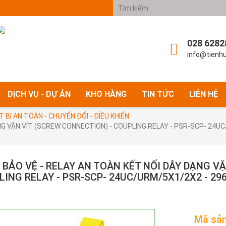
028 6282
info@tienh
DỊCH VỤ - DỰ ÁN
KHO HÀNG
TIN TỨC
LIÊN HỆ
T BỊ AN TOÀN - CHUYỂN ĐỔI - ĐIỀU KHIỂN
ẠNG VẶN VÍT (SCREW CONNECTION) - COUPLING RELAY - PSR-SCP- 24
 BẢO VỆ - RELAY AN TOÀN KẾT NỐI DÂY DẠNG V
LING RELAY - PSR-SCP- 24UC/URM/5X1/2X2 - 2
Mã sản