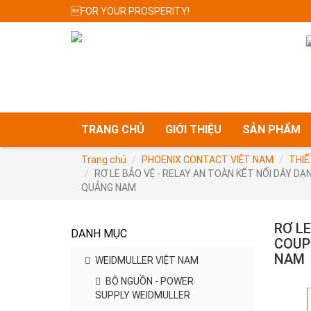
FOR YOUR PROSPERITY!
TRANG CHỦ
GIỚI THIỆU
SẢN PHẨM
Trang chủ
PHOENIX CONTACT VIỆT NAM
THIẾ
RƠ LE BẢO VỆ - RELAY AN TOÀN KẾT NỐI DÂY D
QUẢNG NAM
RƠ LE
DANH MỤC
COUP
NAM
WEIDMULLER VIỆT NAM
BỘ NGUỒN - POWER
SUPPLY WEIDMULLER