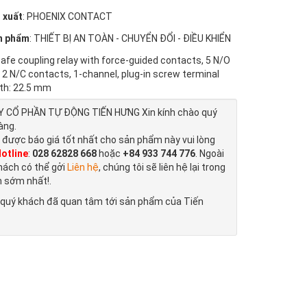
 xuất
: PHOENIX CONTACT
n phẩm
: THIẾT BỊ AN TOÀN - CHUYỂN ĐỔI - ĐIỀU KHIỂN
Safe coupling relay with force-guided contacts, 5 N/O
 2 N/C contacts, 1-channel, plug-in screw terminal
dth: 22.5 mm
 CỔ PHẦN TỰ ĐỘNG TIẾN HƯNG Xin kính chào quý
àng.
 được báo giá tốt nhất cho sản phẩm này vui lòng
otline
:
028 62828 668
hoặc
+84 933 744 776
. Ngoài
hách có thể gởi
Liên hệ
, chúng tôi sẽ liên hệ lại trong
n sớm nhất!.
quý khách đã quan tâm tới sản phẩm của Tiến